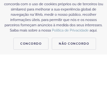
concorda com o uso de cookies próprios ou de terceiros (ou
similares) para melhorar a sua experiência global de
navegação na Web, medir o nosso público, recolher
informações úteis, para permitir que nós e os nossos
parceiros forneçam anúncios à medida dos seus interesses.
Saiba mais sobre a nossa
Política de Privacidade
aqui.
CONCORDO
NÃO CONCORDO
TRATAMENTOS DE SAÚDE
NUTRIÇÃO
A Drª Marta Coelho é uma nutricionista experiente que
acompanha e motiva os nossos clientes para que atinjam os