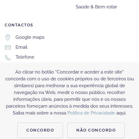
Saúde & Bem estar
CONTACTOS
Google maps
Email
Telefone
Telemóvel
Ao clicar no botão "Concordar e aceder a este site"
Whatsapp
concorda com o uso de cookies próprios ou de terceiros (ou
similares) para melhorar a sua experiência global de
navegação na Web, medir o nosso público, recolher
informações úteis, para permitir que nós e os nossos
parceiros forneçam anúncios à medida dos seus interesses.
Saiba mais sobre a nossa
Política de Privacidade
aqui.
©Gena.pt Todos os direitos reservados. Powered by
7App.pt
CONCORDO
NÃO CONCORDO