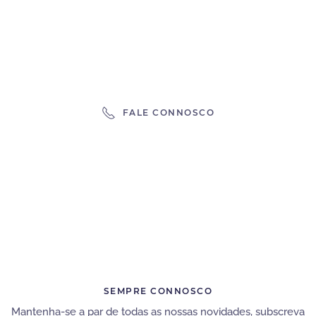
PROCURA?
Fale connosco, temos uma equipa multidisciplinar com
resposta para todas as necessidades
FALE CONNOSCO
SEMPRE CONNOSCO
Mantenha-se a par de todas as nossas novidades, subscreva