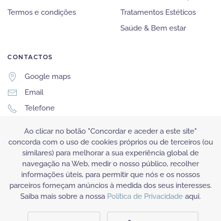
Termos e condições
Tratamentos Estéticos
Saúde & Bem estar
CONTACTOS
Google maps
Email
Telefone
Telemóvel
Ao clicar no botão "Concordar e aceder a este site"
Whatsapp
concorda com o uso de cookies próprios ou de terceiros (ou
similares) para melhorar a sua experiência global de
navegação na Web, medir o nosso público, recolher
informações úteis, para permitir que nós e os nossos
parceiros forneçam anúncios à medida dos seus interesses.
Saiba mais sobre a nossa
Política de Privacidade
aqui.
©Gena.pt Todos os direitos reservados. Powered by
7App.pt