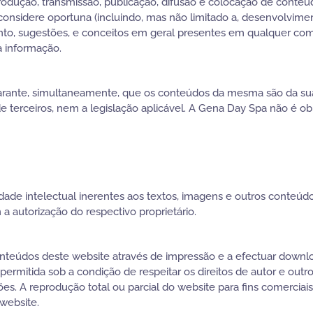
eprodução, transmissão, publicação, difusão e colocação de cont
e considere oportuna (incluindo, mas não limitado a, desenvolvime
mento, sugestões, e conceitos em geral presentes em qualquer co
a informação.
ante, simultaneamente, que os conteúdos da mesma são da sua r
e terceiros, nem a legislação aplicável. A Gena Day Spa não é obr
edade intelectual inerentes aos textos, imagens e outros conteúd
 autorização do respectivo proprietário.
conteúdos deste website através de impressão e a efectuar downl
permitida sob a condição de respeitar os direitos de autor e outro
. A reprodução total ou parcial do website para fins comerciais
website.