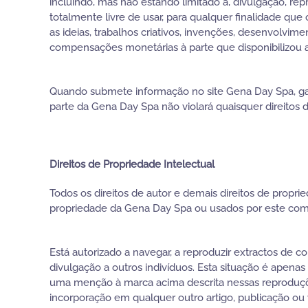
incluindo, mas não estando limitado a, divulgação, r
totalmente livre de usar, para qualquer finalidade qu
as ideias, trabalhos criativos, invenções, desenvolvi
compensações monetárias à parte que disponibilizou 
Quando submete informação no site Gena Day Spa, gar
parte da Gena Day Spa não violará quaisquer direitos d
Direitos de Propriedade Intelectual
Todos os direitos de autor e demais direitos de propri
propriedade da Gena Day Spa ou usados por este com a
Está autorizado a navegar, a reproduzir extractos de 
divulgação a outros indivíduos. Esta situação é apenas 
uma menção à marca acima descrita nessas reproduções
incorporação em qualquer outro artigo, publicação ou 