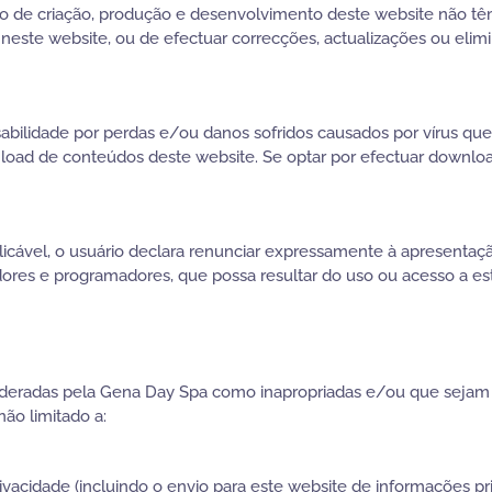
so de criação, produção e desenvolvimento deste website não t
 neste website, ou de efectuar correcções, actualizações ou el
bilidade por perdas e/ou danos sofridos causados por vírus qu
ad de conteúdos deste website. Se optar por efectuar downloads
licável, o usuário declara renunciar expressamente à apresenta
dores e programadores, que possa resultar do uso ou acesso a es
sideradas pela Gena Day Spa como inapropriadas e/ou que sejam 
não limitado a:
rivacidade (incluindo o envio para este website de informações 