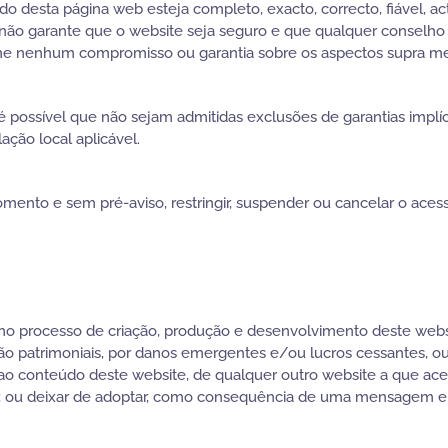
 desta página web esteja completo, exacto, correcto, fiável, act
s, não garante que o website seja seguro e que qualquer conselh
sume nenhum compromisso ou garantia sobre os aspectos supra m
é possível que não sejam admitidas exclusões de garantias impl
lação local aplicável.
omento e sem pré-aviso, restringir, suspender ou cancelar o ace
no processo de criação, produção e desenvolvimento deste webs
u não patrimoniais, por danos emergentes e/ou lucros cessantes, o
 ao conteúdo deste website, de qualquer outro website a que ace
 ou deixar de adoptar, como consequência de uma mensagem ele