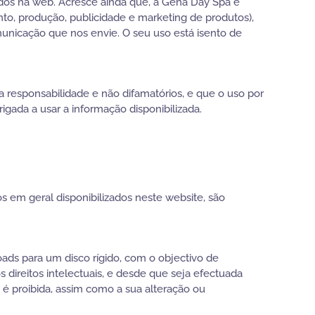
eúdos na web. Acresce ainda que, a Gena Day Spa é
nto, produção, publicidade e marketing de produtos),
municação que nos envie. O seu uso está isento de
esponsabilidade e não difamatórios, e que o uso por
igada a usar a informação disponibilizada.
os em geral disponibilizados neste website, são
oads para um disco rígido, com o objectivo de
s direitos intelectuais, e desde que seja efectuada
 é proibida, assim como a sua alteração ou