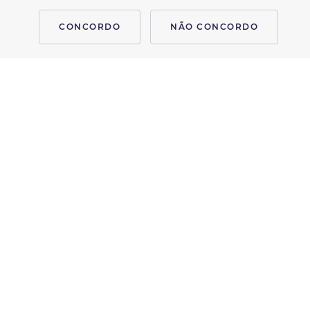
CONCORDO
NÃO CONCORDO
MASSAGENS
MASSAGEM SHIATSU
Esta massagem ajuda a combater as dores na coluna, os
distúrbios gástricos, enxaquecas, tensão pré-menstrual,
nervosismo, insônia, irritabilidade, stress entre outros.
MARQUE CONNOSCO