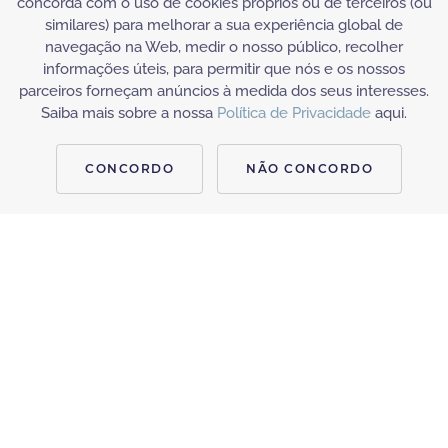
concorda com o uso de cookies próprios ou de terceiros (ou
similares) para melhorar a sua experiência global de
navegação na Web, medir o nosso público, recolher
informações úteis, para permitir que nós e os nossos
parceiros forneçam anúncios à medida dos seus interesses.
Saiba mais sobre a nossa
Política de Privacidade
aqui.
CONCORDO
NÃO CONCORDO
MASSAGENS
MASSAGEM RELAXANTE
Reduz o stress, produzindo uma sensação de relaxamento,
alivia a insónia, relaxa os músculos, aumenta o tónus